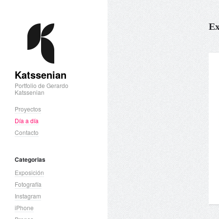
Ex
Katssenian
Portfolio de Gerardo
Katssenian
Proyectos
Día a día
Contacto
Categorias
Exposición
Fotografía
Instagram
iPhone