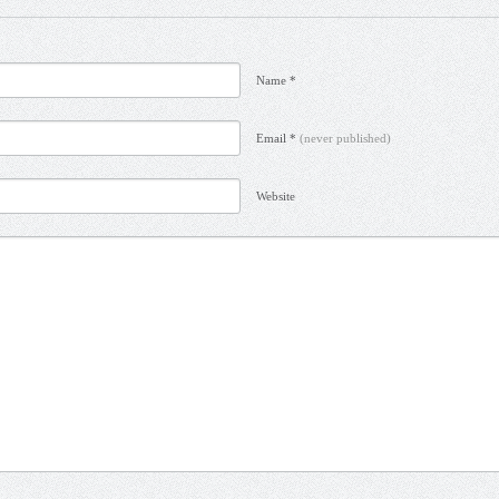
Name *
Email *
(never published)
Website