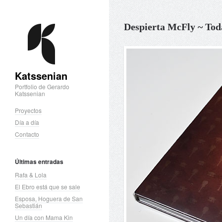
Despierta McFly ~ Tod
Katssenian
Portfolio de Gerardo
Katssenian
Proyectos
Día a día
Contacto
Últimas entradas
Rafa & Lola
El Ebro está que se sale
Esposa, Hoguera de San
Sebastián
Un día con Mama Kin