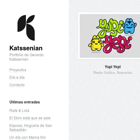
Katssenian
Portfolio de Gerardo
Katssenian
Yupi Yepi
Proyectos
Diseño Gráfico
,
Ilustración
Día a día
Contacto
Últimas entradas
Rafa & Lola
El Ebro está que se sale
Esposa, Hoguera de San
Sebastián
Un día con Mama Kin