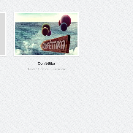
Confëttika
Diseño Gráfico
,
Ilustración